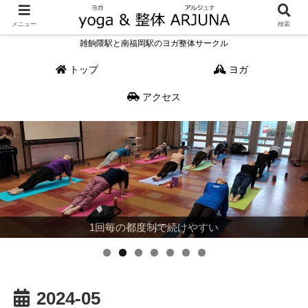
メニュー
検索
雑餉隈駅と南福岡駅のヨガ整体サークル
トップ
ヨガ
アクセス
主婦もサラリーマンもストレス解消に一汗どうぞ
体と運動の専門家である理学療法士が指導
とにかく敷居の低い趣味のサークル活動
徒歩1分の駅チカだから通いやすい
キャンセルしやすいお気軽さ
1回毎の都度制で続けやすい
ダイエットと美容に効果的
2024-05